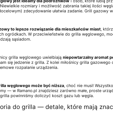
ęglowy jest idealny dla podróżników
i osób, które lubią pr
Niewielkie rozmiary i możliwość zabrania takiej ilości węgl
docelowym) zdecydowanie ułatwia zadanie. Grill gazowy wra
gazowy to lepsze rozwiązanie dla mieszkańców miast
, któr
ich ogródkach. W przeciwieństwie do grilla węglowego, mod
dzają sąsiadom.
nicy grilla węglowego uwielbiają
niepowtarzalny aromat 
nam się jedzenie z grilla. Z kolei miłośnicy grilla gazoweg
emowe rozpalanie urządzenia.
rilla węglowego może być niższa
, choć nie musi! Wszystk
my — w Ramano.pl znajdziesz zarówno małe, proste urządzeni
grilla powinniśmy doliczyć koszt gazu lub węgla.
oria do grilla — detale, które mają zna