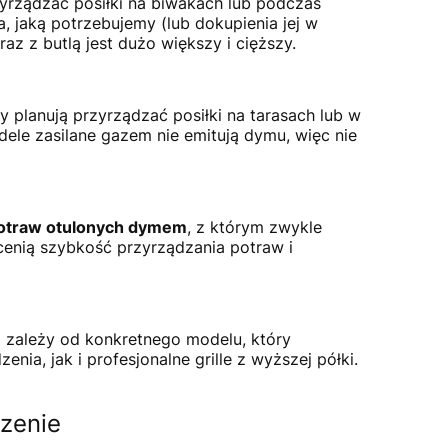
zyrządzać posiłki na biwakach lub podczas
a, jaką potrzebujemy (lub dokupienia jej w
z z butlą jest dużo większy i cięższy.
zy planują przyrządzać posiłki na tarasach lub w
ele zasilane gazem nie emitują dymu, więc nie
potraw otulonych dymem
, z którym zwykle
o cenią szybkość przyrządzania potraw i
o zależy od konkretnego modelu, który
a, jak i profesjonalne grille z wyższej półki.
czenie