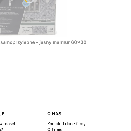
e samoprzylepne – jasny marmur 60×30
JE
O NAS
watności
Kontakt i dane firmy
ć?
O firmie