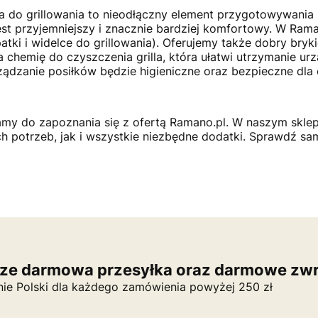
a do grillowania to nieodłączny element przygotowywania 
est przyjemniejszy i znacznie bardziej komfortowy. W Ram
patki i widelce do grillowania). Oferujemy także dobry bryk
 chemię do czyszczenia grilla, która ułatwi utrzymanie urz
ządzanie posiłków będzie higieniczne oraz bezpieczne dla c
my do zapoznania się z ofertą Ramano.pl. W naszym sklepi
h potrzeb, jak i wszystkie niezbędne dodatki. Sprawdź sa
ze darmowa przesyłka oraz darmowe zwr
nie Polski dla każdego zamówienia powyżej 250 zł