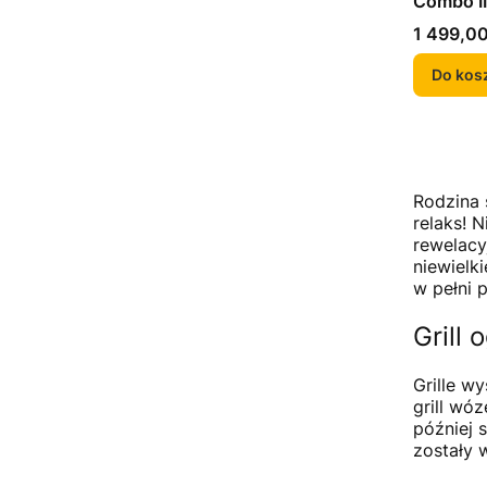
Combo II
Cena
1 499,00
Do kos
Rodzina 
relaks! 
rewelacy
niewielk
w pełni 
Grill
Grille w
grill wó
później 
zostały 