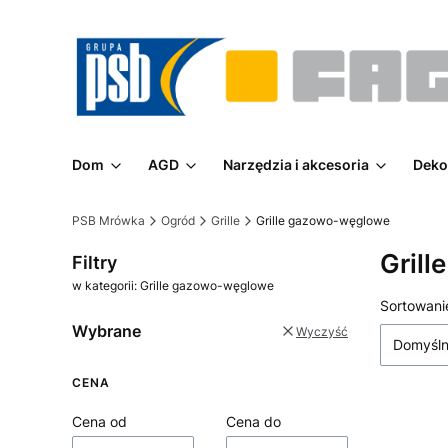
Dom
AGD
Narzędzia i akcesoria
Deko
PSB Mrówka
Ogród
Grille
Grille gazowo-węglowe
Gril
Filtry
w kategorii: Grille gazowo-węglowe
Lista
Sortowani
Wybrane
Wyczyść
Domyśl
CENA
Cena od
Cena do