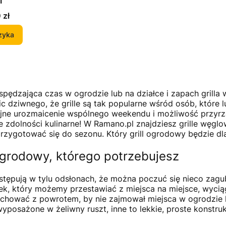
I
 zł
zyka
spędzająca czas w ogrodzie lub na działce i zapach grilla w
Nic dziwnego, że grille są tak popularne wśród osób, któr
jne urozmaicenie wspólnego weekendu i możliwość przyrząd
ie zdolności kulinarne! W Ramano.pl znajdziesz grille węgl
przygotować się do sezonu. Który grill ogrodowy będzie dl
 ogrodowy, którego potrzebujesz
ystępują w tylu odsłonach, że można poczuć się nieco z
zek, który możemy przestawiać z miejsca na miejsce, wycią
schować z powrotem, by nie zajmował miejsca w ogrodzie l
wyposażone w żeliwny ruszt, inne to lekkie, proste konstruk