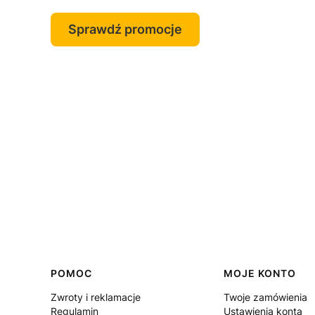
Sprawdź promocje
Linki w stopce
POMOC
MOJE KONTO
Zwroty i reklamacje
Twoje zamówienia
Regulamin
Ustawienia konta