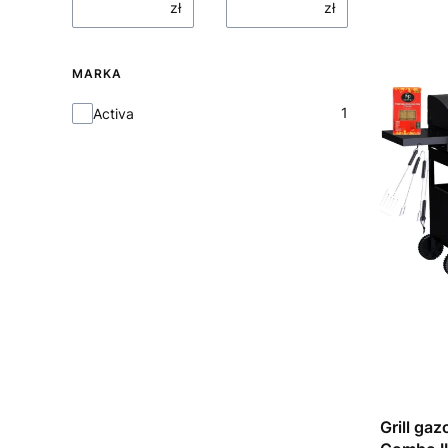
zł
zł
MARKA
Marka
1
Activa
Grill ga