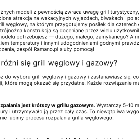
żnych modeli z pewnością zwraca uwagę grill turystyczny, 
piona atrakcja na wakacyjnych wyjazdach, biwakach i pol
grill węglowy, na którym przygotujemy posiłek dla czterech
, trójnożna konstrukcja są doceniane przez wielu użytkown
modelu potrzebujesz — dużego, małego, zamykanego? A mo
iem temperatury i innymi udogodnieniami godnymi prawdzi
zenia, zespół Ramano.pl służy pomocą!
różni się grill węglowy i gazowy?
sz do wyboru grill węglowy i gazowy i zastanawiasz się, 
ji, które mogą okazać się przydatne. Każde rozwiązanie ma
zpalania jest krótszy w grillu gazowym
. Wystarczy 5-10 m
ury i utrzymywało ją przez cały czas. To niewątpliwa wyg
 nie lubimy procesu rozpalania grilla węglowego.