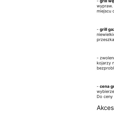
-
grill w
wypraw. 
miejscu 
-
grill 
niewielk
przeszka
- zwolen
kojarzy 
bezprobl
-
cena g
wybierze
Do ceny 
Akces