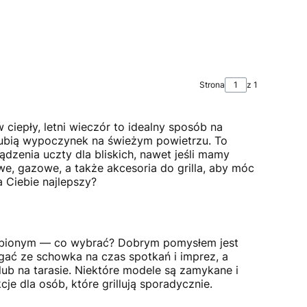
Strona
z 1
 ciepły, letni wieczór to idealny sposób na
e lubią wypoczynek na świeżym powietrzu. To
zenia uczty dla bliskich, nawet jeśli mamy
owe, gazowe, a także akcesoria do grilla, aby móc
a Ciebie najlepszy?
agubionym — co wybrać? Dobrym pomysłem jest
gać ze schowka na czas spotkań i imprez, a
ub na tarasie. Niektóre modele są zamykane i
cje dla osób, które grillują sporadycznie.