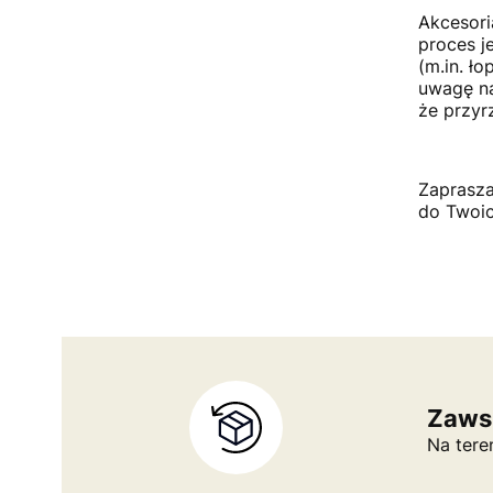
Akcesori
proces j
(m.in. ło
uwagę na
że przyr
Zaprasza
do Twoic
Zaws
Na tere