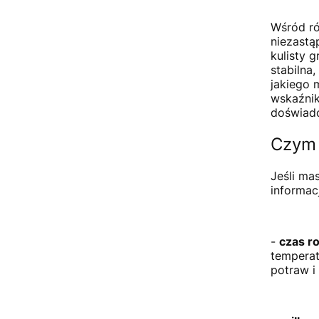
Wśród ró
niezastą
kulisty 
stabilna
jakiego 
wskaźnik
doświadc
Czym 
Jeśli ma
informac
-
czas ro
temperat
potraw i