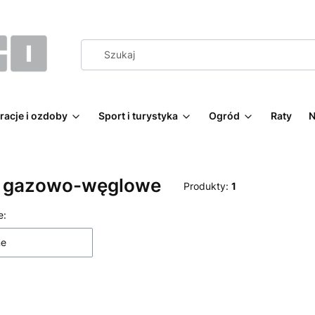
racje i ozdoby
Sport i turystyka
Ogród
Raty
N
le gazowo-węglowe
Produkty:
1
 produktów
e:
ne