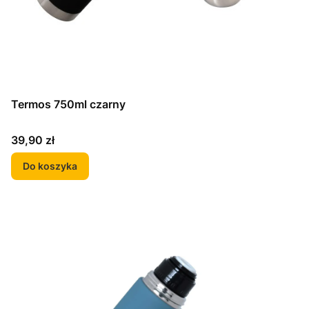
Termos 750ml czarny
Cena
39,90 zł
Do koszyka