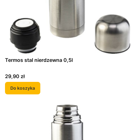
Termos stal nierdzewna 0,5l
Cena
29,90 zł
Do koszyka