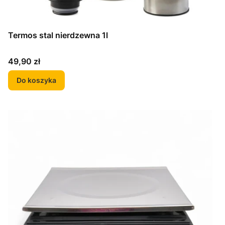
Termos stal nierdzewna 1l
Cena
49,90 zł
Do koszyka