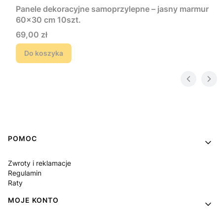
Panele dekoracyjne samoprzylepne – jasny marmur
60×30 cm 10szt.
Cena
69,00 zł
Do koszyka
Linki w stopce
POMOC
Zwroty i reklamacje
Regulamin
Raty
MOJE KONTO