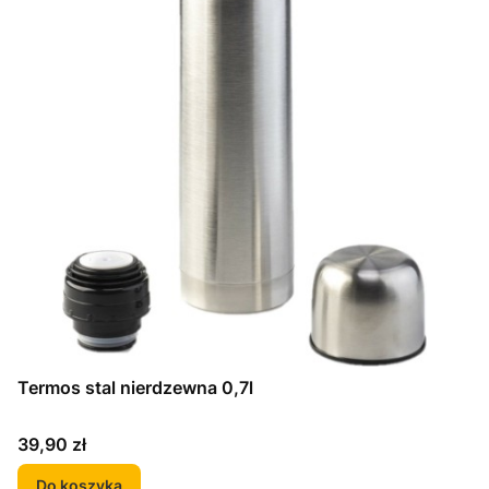
Termos stal nierdzewna 0,7l
Cena
39,90 zł
Do koszyka