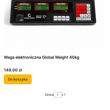
Waga elektroniczna Global Weight 40kg
Cena
149,00 zł
Do koszyka
Strona
z 1