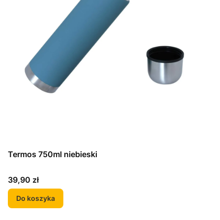
Termos 750ml niebieski
Cena
39,90 zł
Do koszyka