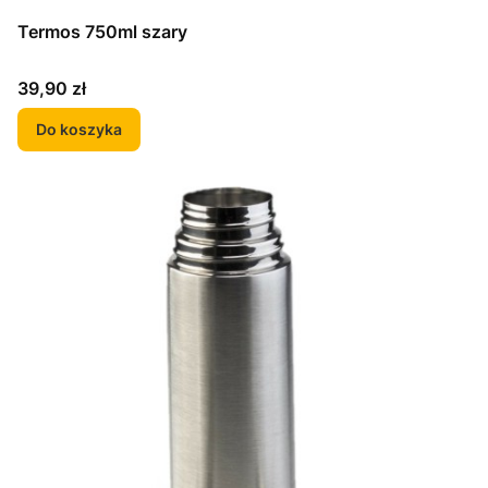
Termos 750ml szary
Cena
39,90 zł
Do koszyka