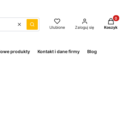
Produkty w kos
Wyczyść
Szukaj
Ulubione
Zaloguj się
Koszyk
owe produkty
Kontakt i dane firmy
Blog