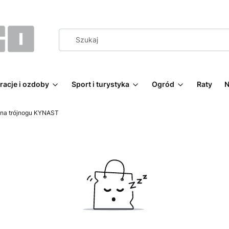
racje i ozdoby
Sport i turystyka
Ogród
Raty
N
 na trójnogu KYNAST