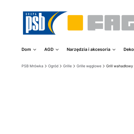
Dom
AGD
Narzędzia i akcesoria
Deko
PSB Mrówka
Ogród
Grille
Grille węglowe
Grill wahadłowy